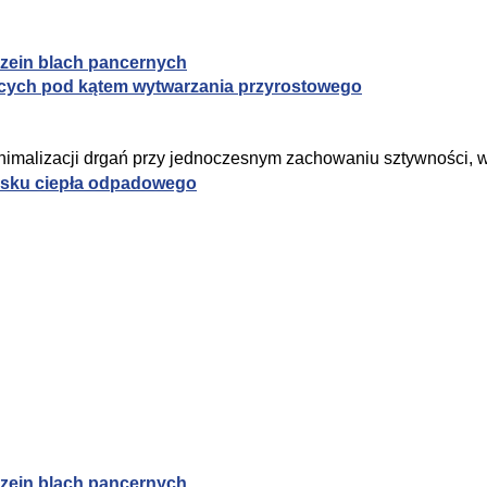
rzein blach pancernych
jących pod kątem wytwarzania przyrostowego
nimalizacji drgań przy jednoczesnym zachowaniu sztywności, 
zysku ciepła odpadowego
rzein blach pancernych