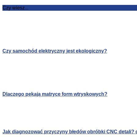
Czy wiesz...
Czy samochód elektryczny jest ekologiczny?
Dlaczego pękają matryce form wtryskowych?
Jak diagnozować przyczyny błędów obróbki CNC detali? c