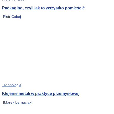
Packaging, czyli jak to wszystko pomieścić
Piotr Cabaj
Technologie
Klejenie metali w praktyce przemysłowej
[Marek Bernaciak]