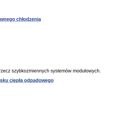
sywnego chłodzenia
a rzecz szybkozmiennych systemów modułowych.
zysku ciepła odpadowego