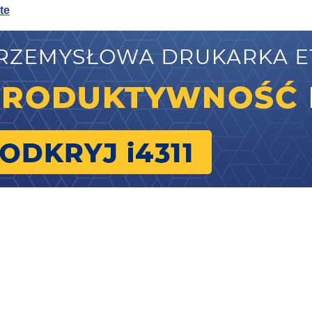
te
te
sywnego chłodzenia