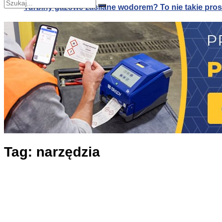
Turbiny gazowe zasilane wodorem? To nie takie pros
Nie znaleziono
Zobacz wszystkie wyniki
Turbiny gazowe zasilane wodorem? To nie takie pros
Alternatywa dla klimatyzacji: druk 3D systemów pa
Tag:
narzędzia