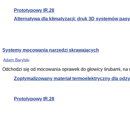
Prototypowy IR.28
Alternatywa dla klimatyzacji: druk 3D systemów pa
Systemy mocowania narzędzi skrawających
Adam Barylski
Odchodzi się od mocowania oprawek do głowicy śrubami, n
Zoptymalizowany materiał termoelektryczny dla od
Prototypowy IR.28