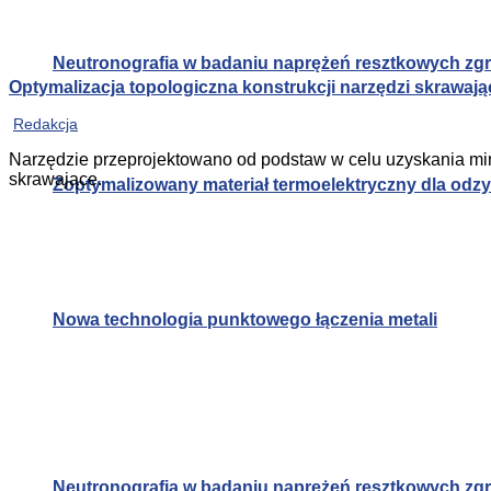
Neutronografia w badaniu naprężeń resztkowych zg
Optymalizacja topologiczna konstrukcji narzędzi skrawa
Redakcja
Narzędzie przeprojektowano od podstaw w celu uzyskania mi
skrawające.
Zoptymalizowany materiał termoelektryczny dla od
Nowa technologia punktowego łączenia metali
Neutronografia w badaniu naprężeń resztkowych zg