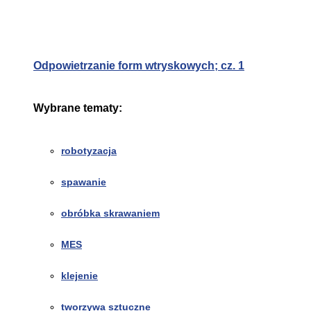
Odpowietrzanie form wtryskowych; cz. 1
Wybrane tematy:
robotyzacja
spawanie
obróbka skrawaniem
MES
klejenie
tworzywa sztuczne