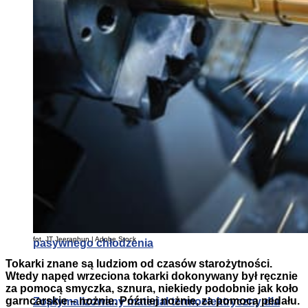
proste
Prototypowy IR.28
Alternatywa dla klimatyzacji: druk 3D systemów
fot. JT Jeeraphun | Adobe Stock
pasywnego chłodzenia
Tokarki znane są ludziom od czasów starożytności.
Wtedy napęd wrzeciona tokarki dokonywany był ręcznie
za pomocą smyczka, sznura, niekiedy podobnie jak koło
garncarskie – nożnie. Później nożnie, za pomocą pedału.
Zoptymalizowany materiał termoelektryczny dla