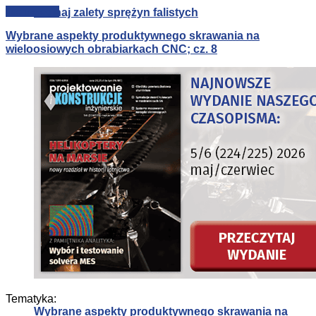
Poznaj zalety sprężyn falistych
Technologie
Wybrane aspekty produktywnego skrawania na
wieloosiowych obrabiarkach CNC; cz. 8
Helikoptery na Marsie
Numeryczna i eksperymentalna analiza losowego
zmęczenia złączy spawanych metodą Dirlika
Tematyka:
Wybrane aspekty produktywnego skrawania na