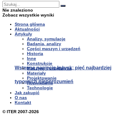
Nie znaleziono
Zobacz wszystkie wyniki
Strona główna
Aktualności
Artykuły
Analizy, symulacje
Badania, analizy
Części maszyn i urządzeń
Historia
Inne
Konstrukcje
Wstępne napięcie łożysk: pięć najbardziej
Maszyny i urządzenia
Materiały
Projektowanie
typowych nieporozumień
Rozwiązania
Technologie
Jak zakupić
O nas
Kontakt
© ITER 2007-2026