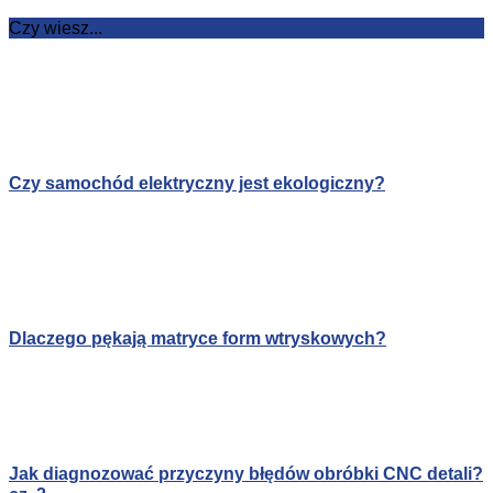
Czy wiesz...
Czy samochód elektryczny jest ekologiczny?
Dlaczego pękają matryce form wtryskowych?
Jak diagnozować przyczyny błędów obróbki CNC detali?