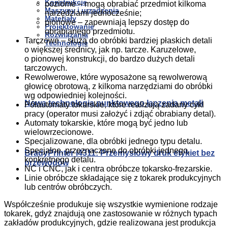
Konstrukcje
poziome – mogą obrabiać przedmiot kilkoma
Maszyny i urządzenia
narzędziami jednocześnie;
Materiały
pionowe – zapewniają lepszy dostęp do
Projektowanie
obrabianego przedmiotu.
Rozwiązania
Tarczowe – służą do obróbki bardziej płaskich detali
Technologie
o większej średnicy, jak np. tarcze. Karuzelowe,
o pionowej konstrukcji, do bardzo dużych detali
tarczowych.
Rewolwerowe, które wyposażone są rewolwerową
głowicę obrotową, z kilkoma narzędziami do obróbki
wg odpowiedniej kolejności.
Nowa technologia punktowego łączenia metali
Półautomaty tokarskie, które realizują zadany cykl
pracy (operator musi założyć i zdjąć obrabiany detal).
Automaty tokarskie, które mogą być jedno lub
wielowrzecionowe.
Specjalizowane, dla obróbki jednego typu detalu.
Specjalne, przeznaczone do obróbki jednego,
BradyPrinter i4311: Przemysłowy druk etykiet bez
konkretnego detalu.
przewodów
NC i CNC, jak i centra obróbcze tokarsko-frezarskie.
Linie obróbcze składające się z tokarek produkcyjnych
lub centrów obróbczych.
Współcześnie produkuje się wszystkie wymienione rodzaje
tokarek, gdyż znajdują one zastosowanie w różnych typach
zakładów produkcyjnych, gdzie realizowana jest produkcja