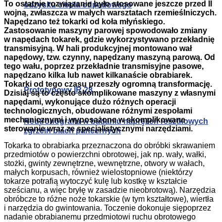
To ostatnie rozwiązanie było stosowane jeszcze przed II
odzysku ciepła odpadowego
wojną, zwłaszcza w małych warsztatach rzemieślniczych.
Napędzano też tokarki od koła młyńskiego.
Zastosowanie maszyny parowej spowodowało zmiany
w napędach tokarek, gdzie wykorzystywano przekładnię
transmisyjną. W hali produkcyjnej montowano wał
napędowy, tzw. czynny, napędzany maszyną parową. Od
tego wału, poprzez przekładnie transmisyjne pasowe,
napędzano kilka lub nawet kilkanaście obrabiarek.
Tokarki od tego czasu przeszły ogromną transformację.
Prototypowy IR.28
Dzisiaj są to często skomplikowane maszyny z własnymi
napędami, wykonujące dużo różnych operacji
technologicznych, obudowane różnymi zespołami
mechanicznymi i wyposażone w skomplikowane
Neutronografia w badaniu naprężeń resztkowych
sterowanie wraz ze specjalistycznymi narzędziami.
zgrzein blach pancernych
Tokarka to obrabiarka przeznaczona do obróbki skrawaniem
przedmiotów o powierzchni obrotowej, jak np. wały, wałki,
stożki, gwinty zewnętrzne, wewnętrzne, otwory w wałach,
małych korpusach, również wielostopniowe (niektórzy
tokarze potrafią wytoczyć kulę lub kostkę w kształcie
sześcianu, a więc bryłę w zasadzie nieobrotową). Narzędzia
obróbcze to różne noże tokarskie (w tym kształtowe), wiertła
i narzędzia do gwintowania. Toczenie dokonuje siępoprzez
nadanie obrabianemu przedmiotowi ruchu obrotowego