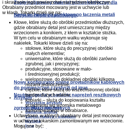
i skrawanie jego powierzchni narzędziem obróbczym.
Zoptymalizowany materiał termoelektryczny dla
Obrabiany przedmiot mocowany jest w uchwycie lub
w kłach. Tokarki dzieli się na:
Nowa technologia punktowego łączenia metali
odzysku ciepła odpadowego
Kłowe, które służą do obróbki przedmiotów dłuższych,
gdzie obrabiany detal jest umieszczany między
wrzecionem a konikiem, z kłem w kształcie stożka.
W tym celu w obrabianym wałku wykonuje się
nakiełek. Tokarki kłowe dzieli się na:
stołowe, które służą do precyzyjnej obróbki
małych elementów;
uniwersalne, które służą do obróbki zarówno
zgrubnej, jak i precyzyjnej;
produkcyjne, stosowane w mało-
i średnioseryjnej produkcji;
wielonożowe, do dokładnej obróbki kilkoma
Nowy konfigurator online prowadników kablowych
nożami jednocześnie;
do pomieszczeń czystych od igus
ciężkie, które służą do wszechstronnej obróbki
Neutronografia w badaniu naprężeń resztkowych
bardzo dużych wałów;
Artykuły
kopiarki – służą do kopiowania kształtu
Wszystkie artykuły
przedmiotu wg wzornika metalowego
Analizy, symulacje
zgrzein blach pancernych
zamontowanego w obrabiarce.
Badania, analizy
Uchwytowe, w których obrabiany detal jest mocowany
Części maszyn i urządzeń
w uchwycie tokarskim zamontowanym we wrzecionie.
Historia
Inne
Mogą one być: