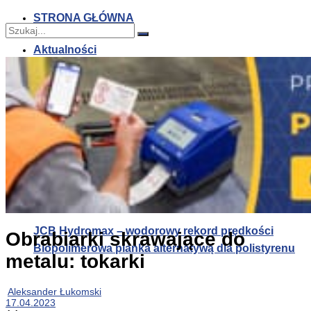
STRONA GŁÓWNA
Aktualności
Nie znaleziono
JCB Hydromax – wodorowy rekord prędkości
Zobacz wszystkie wyniki
JCB Hydromax – wodorowy rekord prędkości
Obrabiarki skrawające do
Biopolimerowa pianka alternatywą dla polistyrenu
metalu: tokarki
Aleksander Łukomski
17.04.2023