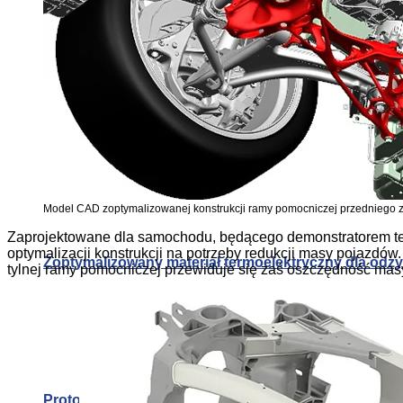
Prototypowy IR.28
Alternatywa dla klimatyzacji: druk 3D systemów pa
Model CAD zoptymalizowanej konstrukcji ramy pomocniczej przedniego
Zaprojektowane dla samochodu, będącego demonstratorem tec
optymalizacji konstrukcji na potrzeby redukcji masy pojazd
Zoptymalizowany materiał termoelektryczny dla od
tylnej ramy pomocniczej przewiduje się zaś oszczędność ma
Prototypowy IR.28