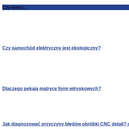
Czy wiesz...
Czy samochód elektryczny jest ekologiczny?
Dlaczego pękają matryce form wtryskowych?
Jak diagnozować przyczyny błędów obróbki CNC detali? c