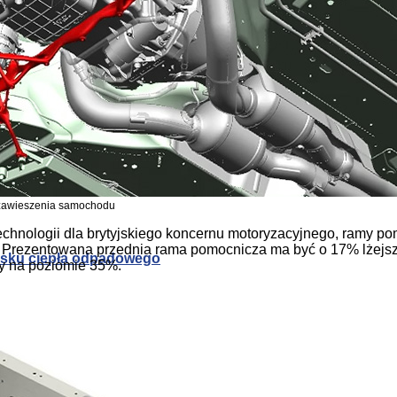
sywnego chłodzenia
 zawieszenia samochodu
hnologii dla brytyjskiego koncernu motoryzacyjnego, ramy po
ów. Prezentowana przednia rama pomocnicza ma być o 17% lżej
zysku ciepła odpadowego
sy na poziomie 35%.