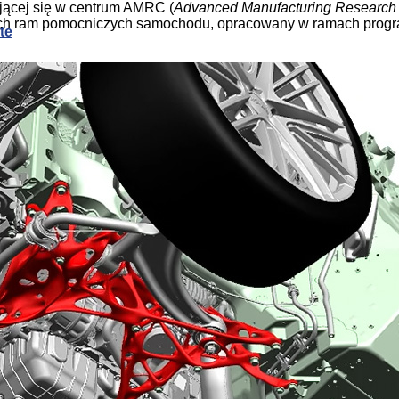
ającej się w centrum AMRC (
Advanced Manufacturing Research
wych ram pomocniczych samochodu, opracowany w ramach prog
te
sywnego chłodzenia
te