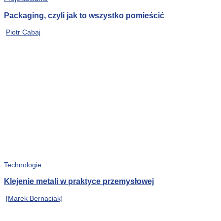
Packaging, czyli jak to wszystko pomieścić
Piotr Cabaj
Technologie
Klejenie metali w praktyce przemysłowej
[Marek Bernaciak]