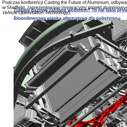
Podczas konferencji Casting the Future of Aluminium, odbyw
w Sheffield, zaprezentowano innowacyjny projekt aluminio
Turbiny gazowe zasilane wodorem? To nie takie pros
Vehicle Optimisation Technology
).
Biopolimerowa pianka alternatywą dla polistyrenu
Alternatywa dla klimatyzacji: druk 3D systemów pa
Turbiny gazowe zasilane wodorem? To nie takie pros