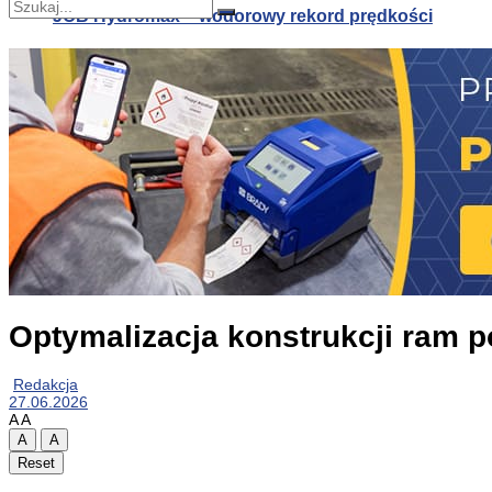
JCB Hydromax – wodorowy rekord prędkości
Nie znaleziono
Zobacz wszystkie wyniki
JCB Hydromax – wodorowy rekord prędkości
Biopolimerowa pianka alternatywą dla polistyrenu
Optymalizacja konstrukcji ram
Redakcja
27.06.2026
A
A
A
A
Reset