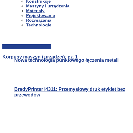
Konstrukcje
Maszyny i urządzenia
Materiały
Projektowanie
Rozwiązania
Technologie
Części maszyn i urządzeń
Korpusy maszyn i urządzeń; cz. 1
Nowa technologia punktowego łączenia metali
BradyPrinter i4311: Przemysłowy druk etykiet bez
przewodów