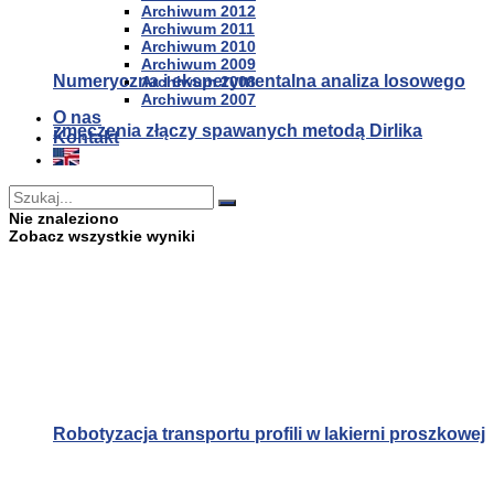
Archiwum 2012
Archiwum 2011
Archiwum 2010
Archiwum 2009
Numeryczna i eksperymentalna analiza losowego
Archiwum 2008
Archiwum 2007
O nas
zmęczenia złączy spawanych metodą Dirlika
Kontakt
Nie znaleziono
Zobacz wszystkie wyniki
Robotyzacja transportu profili w lakierni proszkowej