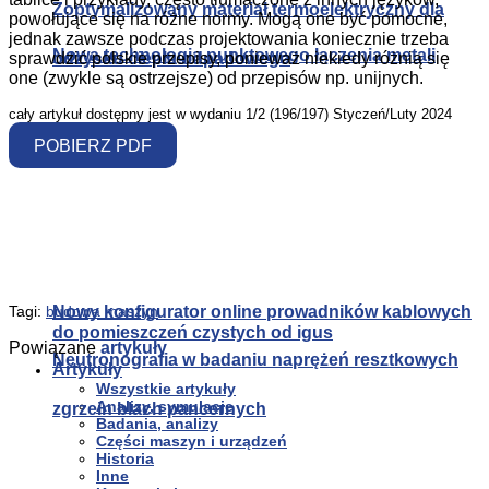
Zoptymalizowany materiał termoelektryczny dla
powołujące się na różne normy. Mogą one być pomocne,
jednak zawsze podczas projektowania koniecznie trzeba
Nowa technologia punktowego łączenia metali
odzysku ciepła odpadowego
sprawdzić polskie przepisy, ponieważ niekiedy różnią się
one (zwykle są ostrzejsze) od przepisów np. unijnych.
cały artykuł dostępny jest w wydaniu 1/2 (196/197) Styczeń/Luty 2024
POBIERZ PDF
Share on Facebook
Share on Twitter
Share on LinkedIn
Share on WhatsApp
Share on Email
Czytaj dalej
Nowy konfigurator online prowadników kablowych
Tagi:
budowa maszyn
do pomieszczeń czystych od igus
Powiązane
artykuły
Neutronografia w badaniu naprężeń resztkowych
Artykuły
Wszystkie artykuły
Analizy, symulacje
zgrzein blach pancernych
Badania, analizy
Części maszyn i urządzeń
Historia
Inne