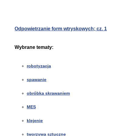
Odpowietrzanie form wtryskowych; cz. 1
Wybrane tematy:
robotyzacja
spawanie
obróbka skrawaniem
MES
klejenie
tworzywa sztuczne