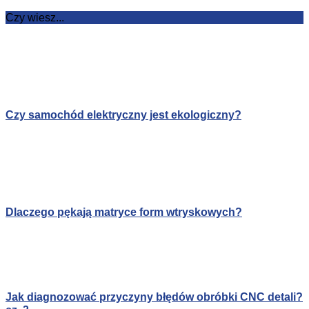
Czy wiesz...
Czy samochód elektryczny jest ekologiczny?
Dlaczego pękają matryce form wtryskowych?
Jak diagnozować przyczyny błędów obróbki CNC detali?