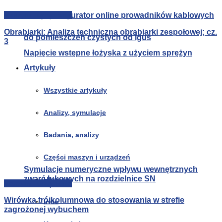
Nowy konfigurator online prowadników kablowych
Maszyny i urządzenia
Obrabiarki: Analiza techniczna obrabiarki zespołowej; cz.
do pomieszczeń czystych od igus
3
Napięcie wstępne łożyska z użyciem sprężyn
Artykuły
Wszystkie artykuły
Analizy, symulacje
Badania, analizy
Części maszyn i urządzeń
Symulacje numeryczne wpływu wewnętrznych
zwarć łukowych na rozdzielnice SN
Historia
Maszyny i urządzenia
Wirówka trójkolumnowa do stosowania w strefie
Inne
zagrożonej wybuchem