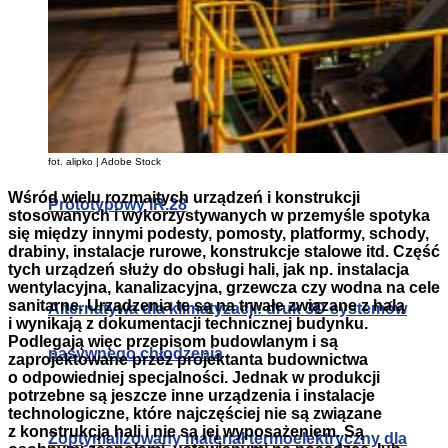
proste
fot. alipko | Adobe Stock
Wśród wielu rozmaitych urządzeń i konstrukcji
Prototypowy IR.28
stosowanych i wykorzystywanych w przemyśle spotyka
się między innymi podesty, pomosty, platformy, schody,
drabiny, instalacje rurowe, konstrukcje stalowe itd. Część
tych urządzeń służy do obsługi hali, jak np. instalacja
wentylacyjna, kanalizacyjna, grzewcza czy wodna na cele
sanitarne. Urządzenia te są na trwałe związane z halą
Alternatywa dla klimatyzacji: druk 3D systemów
i wynikają z dokumentacji technicznej budynku.
Podlegają więc przepisom budowlanym i są
pasywnego chłodzenia
zaprojektowane przez projektanta budownictwa
o odpowiedniej specjalności. Jednak w produkcji
potrzebne są jeszcze inne urządzenia i instalacje
technologiczne, które najczęściej nie są związane
z konstrukcją hali i nie są jej wyposażeniem. Są
Zoptymalizowany materiał termoelektryczny dla