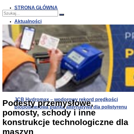
STRONA GŁÓWNA
Aktualności
Nie znaleziono
JCB Hydromax – wodorowy rekord prędkości
Zobacz wszystkie wyniki
JCB Hydromax – wodorowy rekord prędkości
Podesty przemysłowe,
Biopolimerowa pianka alternatywą dla polistyrenu
pomosty, schody i inne
konstrukcje technologiczne dla
maszyn