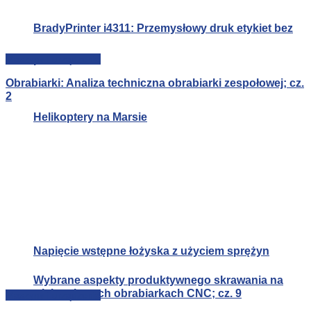
BradyPrinter i4311: Przemysłowy druk etykiet bez
przewodów
Maszyny i urządzenia
Obrabiarki: Analiza techniczna obrabiarki zespołowej; cz.
2
Helikoptery na Marsie
Napięcie wstępne łożyska z użyciem sprężyn
Wybrane aspekty produktywnego skrawania na
wieloosiowych obrabiarkach CNC; cz. 9
Maszyny i urządzenia