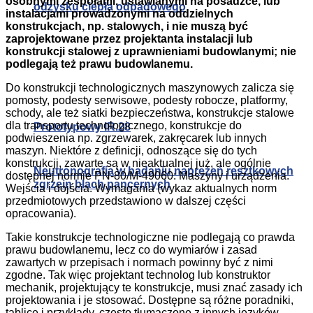
osobnymi zespołami, ustawianymi na posadzce, lub
odzysku ciepła odpadowego
instalacjami prowadzonymi na oddzielnych
konstrukcjach, np. stalowych, i nie muszą być
zaprojektowane przez projektanta instalacji lub
konstrukcji stalowej z uprawnieniami budowlanymi; nie
podlegają też prawu budowlanemu.
Do konstrukcji technologicznych maszynowych zalicza się
pomosty, podesty serwisowe, podesty robocze, platformy,
schody, ale też siatki bezpieczeństwa, konstrukcje stalowe
dla transportu technologicznego, konstrukcje do
Prototypowy IR.28
podwieszenia np. zgrzewarek, zakręcarek lub innych
maszyn. Niektóre z definicji, odnoszące się do tych
konstrukcji, zawarte są w nieaktualnej już, ale ogólnie
Neutronografia w badaniu naprężeń resztkowych
dostępnej normie PN-80/M-49060: Maszyny i urządzenia.
zgrzein blach pancernych
Wejścia i dojścia. Wymagania (wykaz aktualnych norm
przedmiotowych przedstawiono w dalszej części
opracowania).
Takie konstrukcje technologiczne nie podlegają co prawda
prawu budowlanemu, lecz co do wymiarów i zasad
zawartych w przepisach i normach powinny być z nimi
zgodne. Tak więc projektant technolog lub konstruktor
mechanik, projektujący te konstrukcje, musi znać zasady ich
projektowania i je stosować. Dostępne są różne poradniki,
tablice i przykłady, często tłumaczone z innych języków,