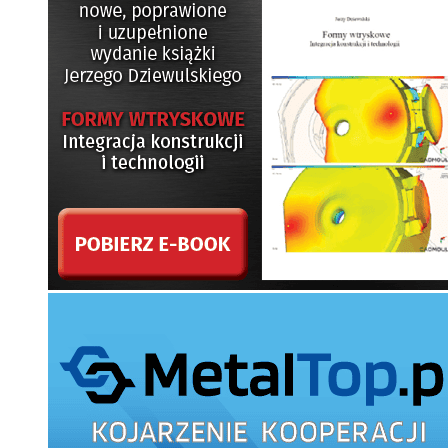
Poznaj zalety sprężyn falistych
Helikoptery na Marsie
Numeryczna i eksperymentalna analiza losowego
zmęczenia złączy spawanych metodą Dirlika
Wybrane aspekty produktywnego skrawania na