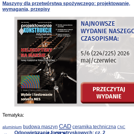
Maszyny dla przetwórstwa spożywczego: projektowanie,
wymagania, przepisy
Symulacje numeryczne wpływu wewnętrznych
Systemy mocowania narzędzi skrawających
zwarć łukowych na rozdzielnice SN
Tematyka:
CAD
budowa maszyn
ceramika techniczna
aluminium
CNC
Odpowietrzanie form wtryskowych; cz. 2