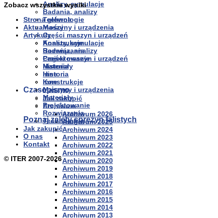
Analizy, symulacje
Zobacz wszystkie wyniki
Badania, analizy
Technologie
Strona główna
Maszyny i urządzenia
Aktualności
Części maszyn i urządzeń
Artykuły
Konstrukcje
Analizy, symulacje
Rozwiązania
Badania, analizy
Projektowanie
Części maszyn i urządzeń
Materiały
Historia
Historia
Inne
Inne
Konstrukcje
Czasopismo
Maszyny i urządzenia
Materiały
Jak zakupić
Projektowanie
Archiwum
Rozwiązania
Archiwum 2026
Poznaj zalety sprężyn falistych
Technologie
Archiwum 2025
Jak zakupić
Archiwum 2024
O nas
Archiwum 2023
Kontakt
Archiwum 2022
Archiwum 2021
© ITER 2007-2026
Archiwum 2020
Archiwum 2019
Archiwum 2018
Archiwum 2017
Archiwum 2016
Archiwum 2015
Archiwum 2014
Archiwum 2013