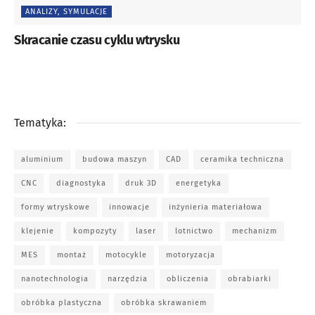
ANALIZY, SYMULACJE
Skracanie czasu cyklu wtrysku
Tematyka:
aluminium
budowa maszyn
CAD
ceramika techniczna
CNC
diagnostyka
druk 3D
energetyka
formy wtryskowe
innowacje
inżynieria materiałowa
klejenie
kompozyty
laser
lotnictwo
mechanizm
Rys. 2
MES
montaż
motocykle
motoryzacja
Forma została bardzo starannie zaprojektowana
nanotechnologia
narzędzia
obliczenia
obrabiarki
i zbudowana. Wypraska jest zasilana przez
sześciopunktowy system GK, układ chłodzenia jest
obróbka plastyczna
obróbka skrawaniem