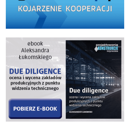
Rys. 3
Z rzeczywistej formy usuwa się wszystkie nieistotne
szczegóły, które nie mają wpływu na sztywność,
a niepotrzebnie utrudniłyby lub uniemożliwiły
wykonanie obliczeń numerycznych. Dla uzyskania
dokładniejszych wyników zostały wprowadzone stoły
i kolumny wtryskarki, co pozwala ocenić wpływ układu
zamykania maszyny na deformacje formy. Z analiz
reologicznych wiemy, że maksymalne ciśnienie
potrzebne do wypełnienia gniazda tej cienkościennej
wypraski to 580 bar, a wyliczona siła zwarcia to 230 ton.