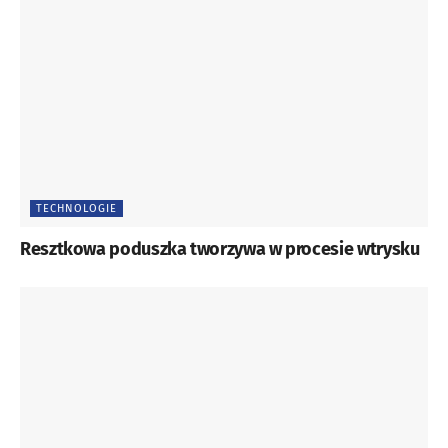
rocznie należy wyprodukować kilkadziesiąt milionów
skrzynek. Jedna dobrze zbudowana forma (przyjmiemy
czas cyklu 8 s), pracując 24 h na dobę, może rocznie
wyprodukować ok. 3,5 mln skrzynek. Będzie to możliwe,
jeśli forma zostanie dokładnie przemyślana we
wszystkich aspektach, o których wspomniano wcześniej.
TECHNOLOGIE
Resztkowa poduszka tworzywa w procesie wtrysku
Rys. 1
Jako przykład opiszemy formę II generacji budowaną