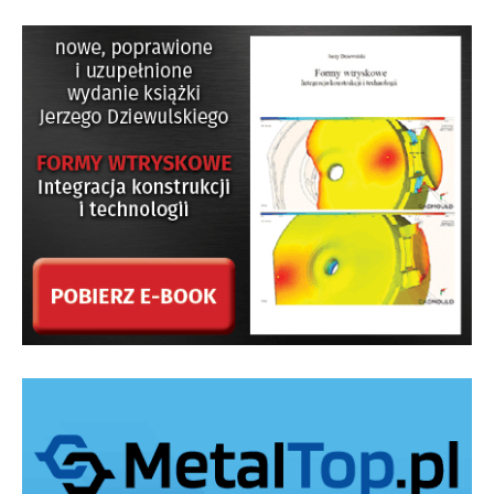
WadimPlast wymagają maszyn o sile zwarcia tylko 280
ton.
Zanim formę skierowano do wykonania w narzędziowni,
konstruktorzy musieli sprawdzić czy jej sztywność
będzie wystarczająca. Należało przygotować uproszczony
model formy, tak aby można było przeprowadzić analizę
strukturalną (Rys. 3).