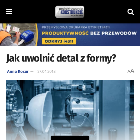
Jak uwolnić detal z formy?
A
Anna Kocur
27.04.2018
A