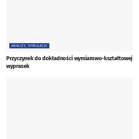
Share
LinkedIn
on
Share
WhatsApp
on
Tagi:
formy wtryskowe
Email
ANALIZY, SYMULACJE
Przyczynek do dokładności wymiarowo-kształtowej
wyprasek