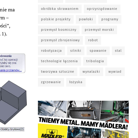
 nie ma
obróbka skrawaniem
oprzyrządowanie
ym –
polskie projekty
powłoki
programy
ści”,
przemysł kosmiczny
przemysł morski
 1).
przemysł zbrojeniowy
robot
robotyzacja
silniki
spawanie
stal
technologie łączenia
tribologia
tworzywa sztuczne
wynalazki
wywiad
zgrzewanie
łożyska