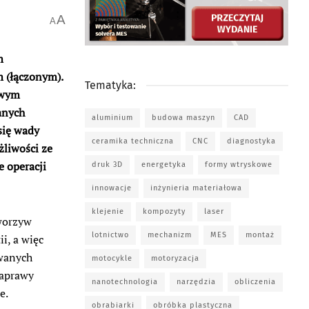
A
A
m
 (łączonym).
Tematyka:
iwym
anych
aluminium
budowa maszyn
CAD
się wady
ceramika techniczna
CNC
diagnostyka
liwości ze
e operacji
druk 3D
energetyka
formy wtryskowe
innowacje
inżynieria materiałowa
klejenie
kompozyty
laser
worzyw
lotnictwo
mechanizm
MES
montaż
i, a więc
owanych
motocykle
motoryzacja
naprawy
nanotechnologia
narzędzia
obliczenia
e.
obrabiarki
obróbka plastyczna