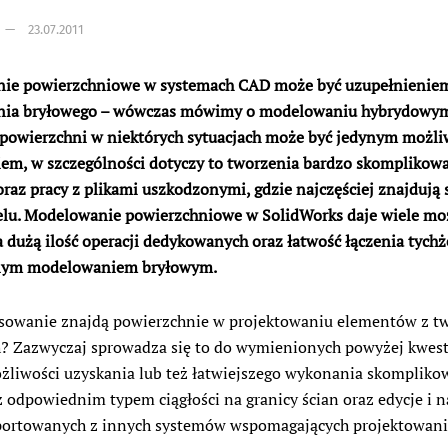
23.07.2011
ie powierzchniowe w systemach CAD może być uzupełnienie
ia bryłowego – wówczas mówimy o modelowaniu hybrydowym
 powierzchni w niektórych sytuacjach może być jedynym możl
em, w szczególności dotyczy to tworzenia bardzo skomplikow
oraz pracy z plikami uszkodzonymi, gdzie najczęściej znajdują 
lu. Modelowanie powierzchniowe w SolidWorks daje wiele moż
 dużą ilość operacji dedykowanych oraz łatwość łączenia tychż
jnym modelowaniem bryłowym.
osowanie znajdą powierzchnie w projektowaniu elementów z t
? Zazwyczaj sprowadza się to do wymienionych powyżej kwesti
żliwości uzyskania lub też łatwiejszego wykonania skomplik
z odpowiednim typem ciągłości na granicy ścian oraz edycje i 
portowanych z innych systemów wspomagających projektowani