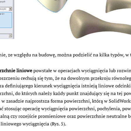
ie, ze względu na budowę, można podzielić na kilka typów, w 
rzchnie liniowe
powstałe w operacjach wyciągnięcia lub rozwini
oszczeniu cechują się tym, że na dowolnym przekroju równole
a definiującego kierunek wyciągnięcia istnieją liniowe odcinki
zchni, do których należy każdy punkt znajdujący się na tej po
to w zasadzie najprostsza forma powierzchni, którą w SolidWor
ać stosując operację wyciągnięcia powierzchni, pochylenia, po
jalną czy rozejście promieniowe oraz powierzchnie neutralne b
liniowego wyciągnięcia (Rys. 5).