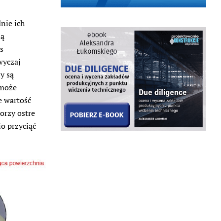
nie ich
ną
s
wyczaj
y są
 może
e wartość
orzy ostre
o przyciąć