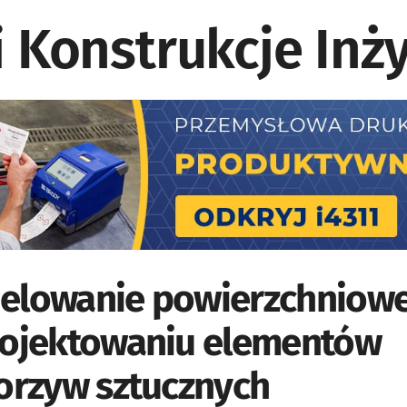
elowanie powierzchniow
rojektowaniu elementów
orzyw sztucznych