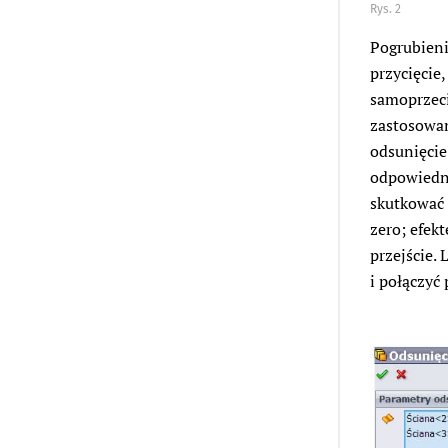
Rys. 2
Pogrubieni
przycięcie
samoprzeci
zastosowan
odsunięcie
odpowiedni
skutkować 
zero; efek
przejście.
i połączyć 