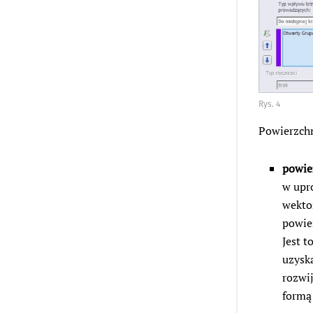
Rys. 4
Powierzchn
powie
w upr
wektor
powier
Jest 
uzysk
rozwi
formą 