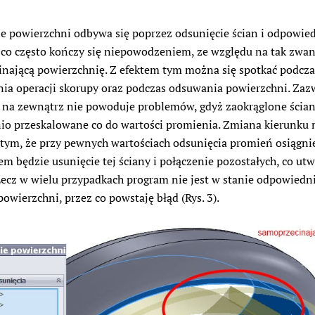
e powierzchni odbywa się poprzez odsunięcie ścian i odpowied
, co często kończy się niepowodzeniem, ze względu na tak zwa
nającą powierzchnię. Z efektem tym można się spotkać podcza
ia operacji skorupy oraz podczas odsuwania powierzchni. Zaz
 na zewnątrz nie powoduje problemów, gdyż zaokrąglone ścian
o przeskalowane co do wartości promienia. Zmiana kierunku
tym, że przy pewnych wartościach odsunięcia promień osiągni
tem będzie usunięcie tej ściany i połączenie pozostałych, co utw
 Lecz w wielu przypadkach program nie jest w stanie odpowiedni
powierzchni, przez co powstaję błąd (Rys. 3).