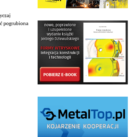
yczaj
ać pogrubiona