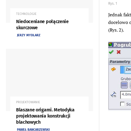
Rys. 1
Jednak fak
TECHNOLOGIE
Niedoceniane połączenie
docelowo c
skurczowe
(Rys. 2).
JERZY MYDLARZ
PROJEKTOWANIE
Blaszane origami. Metodyka
projektowania konstrukcji
blachowych
PAWEŁ BANCARZEWSKI