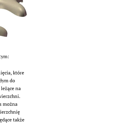
tym:
ęcia, które
głym do
 leżące na
wierzchni.
ks można
wierzchnię
ędące także