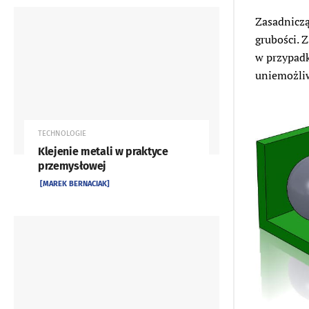
Zasadniczą
grubości.
w przypadk
uniemożliw
TECHNOLOGIE
Klejenie metali w praktyce
przemysłowej
[MAREK BERNACIAK]