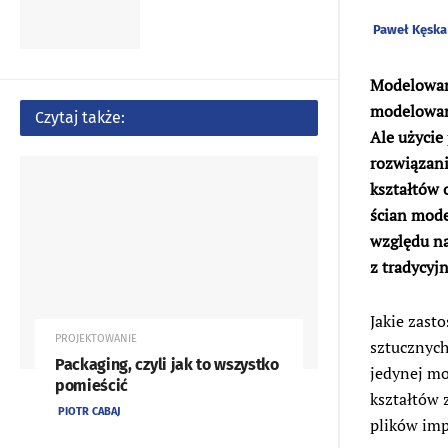
Paweł Kęska
Modelowan
modelowan
Czytaj także:
Ale użycie
rozwiązani
kształtów 
ścian mode
względu na
z tradycy
Jakie zast
PROJEKTOWANIE
sztucznych
Packaging, czyli jak to wszystko
jedynej mo
pomieścić
kształtów 
PIOTR CABAJ
plików im