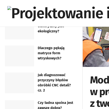
Czy wiesz...
Czy samochód
elektryczny jest
ekologiczny?
Dlaczego pękają
matryce form
wtryskowych?
Jak diagnozować
Mod
przyczyny błędów
obróbki CNC detali?
w p
cz. 2
z tw
Czy ładna spoina jest
zawsze dobra?