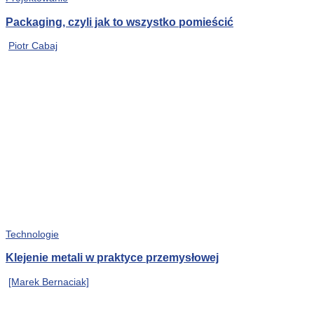
Packaging, czyli jak to wszystko pomieścić
Piotr Cabaj
Technologie
Klejenie metali w praktyce przemysłowej
[Marek Bernaciak]