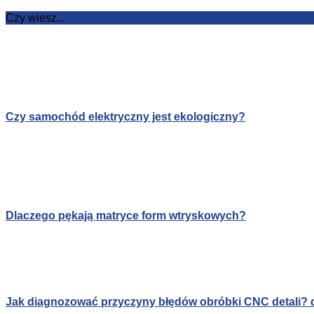
Czy wiesz...
Czy samochód elektryczny jest ekologiczny?
Dlaczego pękają matryce form wtryskowych?
Jak diagnozować przyczyny błędów obróbki CNC detali? c