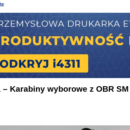
te
te
sywnego chłodzenia
a – Karabiny wyborowe z OBR SM