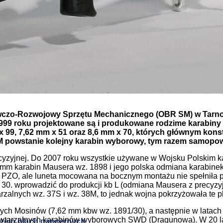
rzein blach pancernych
zysku ciepła odpadowego
czo-Rozwojowy Sprzętu Mechanicznego (OBR SM) w Tarnowi
 1999 roku projektowane są i produkowane rodzime karabin
 x 99, 7,62 mm x 51 oraz 8,6 mm x 70, których głównym kon
 SM powstanie kolejny karabin wyborowy, tym razem samopow
 precyzyjnej. Do 2007 roku wszystkie używane w Wojsku Polskim
92-mm karabin Mausera wz. 1898 i jego polska odmiana karabin
 PZO, ale luneta mocowana na bocznym montażu nie spełniła 
30. wprowadzić do produkcji kb L (odmiana Mausera z precyzy
lnych wz. 37S i wz. 38M, to jednak wojna pokrzyżowała te p
ych Mosinów (7,62 mm kbw wz. 1891/30), a następnie w latach 6
arzalnych karabinów wyborowych SWD (Dragunowa). W 20 lat p
rzein blach pancernych