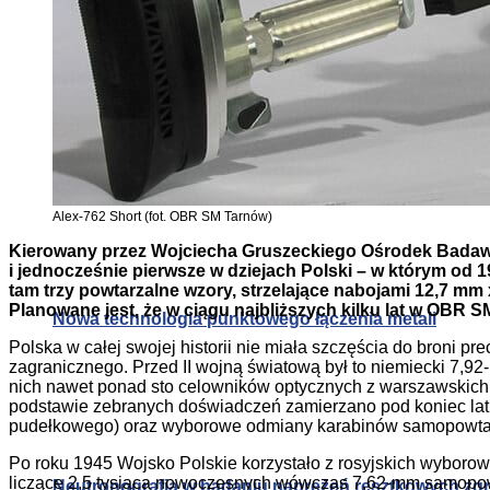
Neutronografia w badaniu naprężeń resztkowych zg
Zoptymalizowany materiał termoelektryczny dla od
Alex-762 Short (fot. OBR SM Tarnów)
Kierowany przez Wojciecha Gruszeckiego Ośrodek Badaw
i jednocześnie pierwsze w dziejach Polski – w którym od
tam trzy powtarzalne wzory, strzelające nabojami 12,7 mm
Planowane jest, że w ciągu najbliższych kilku lat w OBR
Nowa technologia punktowego łączenia metali
Polska w całej swojej historii nie miała szczęścia do broni
zagranicznego. Przed II wojną światową był to niemiecki 7,
nich nawet ponad sto celowników optycznych z warszawskich
podstawie zebranych doświadczeń zamierzano pod koniec lat 
pudełkowego) oraz wyborowe odmiany karabinów samopowtarza
Po roku 1945 Wojsko Polskie korzystało z rosyjskich wyborow
liczące 2,5 tysiąca nowoczesnych wówczas 7,62-mm samopowt
Neutronografia w badaniu naprężeń resztkowych zg