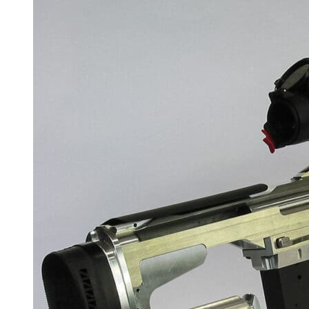
Prototypowy IR.28
Alternatywa dla klimatyzacji: druk 3D systemów pa
Zoptymalizowany materiał termoelektryczny dla od
Prototypowy IR.28