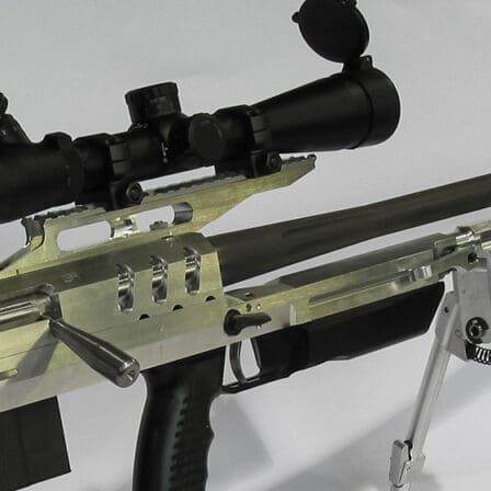
sywnego chłodzenia
zysku ciepła odpadowego