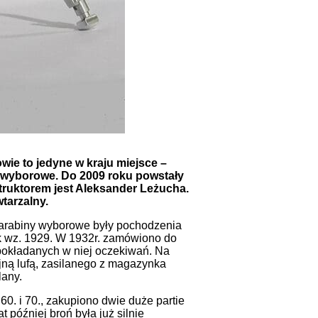
e to jedyne w kraju miejsce –
y wyborowe. Do 2009 roku powstały
struktorem jest Aleksander Leżucha.
tarzalny.
 karabiny wyborowe były pochodzenia
ek wz. 1929. W 1932r. zamówiono do
pokładanych w niej oczekiwań. Na
jną lufą, zasilanego z magazynka
lany.
0. i 70., zakupiono dwie duże partie
óźniej broń była już silnie