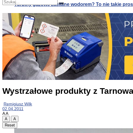
Turbiny gazowe zasilane wodorem? To nie takie pros
Nie znaleziono
Zobacz wszystkie wyniki
Turbiny gazowe zasilane wodorem? To nie takie pros
Alternatywa dla klimatyzacji: druk 3D systemów pa
Wystrzałowe produkty z Tarnow
Remigiusz Wilk
02.04.2011
A
A
A
A
Reset