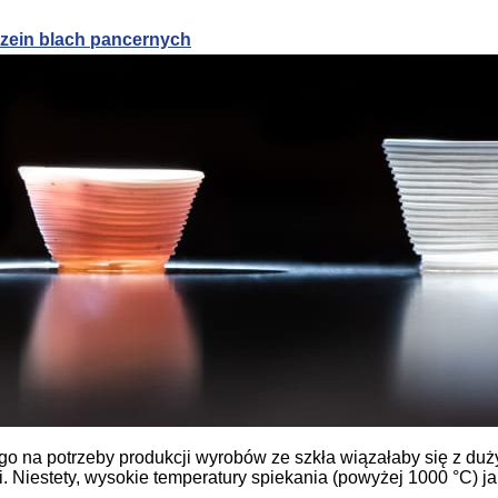
rzein blach pancernych
zysku ciepła odpadowego
rzein blach pancernych
go na potrzeby produkcji wyrobów ze szkła wiązałaby się z du
 Niestety, wysokie temperatury spiekania (powyżej 1000 °C) ja