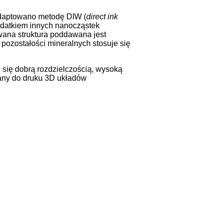
aadaptowano metodę DIW (
direct ink
odatkiem innych nanocząstek
wana struktura poddawana jest
pozostałości mineralnych stosuje się
się dobrą rozdzielczością, wysoką
tany do druku 3D układów