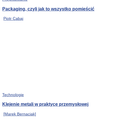
Packaging, czyli jak to wszystko pomieścić
Piotr Cabaj
Technologie
Klejenie metali w praktyce przemysłowej
[Marek Bernaciak]