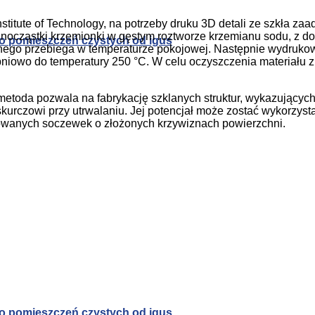
stitute of Technology, na potrzeby druku 3D detali ze szkła z
anocząstki krzemionki w gęstym roztworze krzemianu sodu, z d
o pomieszczeń czystych od igus
ennego przebiega w temperaturze pokojowej. Następnie wydruko
iowo do temperatury 250 °C. W celu oczyszczenia materiału z 
oda pozwala na fabrykację szklanych struktur, wykazujących 
skurczowi przy utrwalaniu. Jej potencjał może zostać wykorzys
zowanych soczewek o złożonych krzywiznach powierzchni.
o pomieszczeń czystych od igus