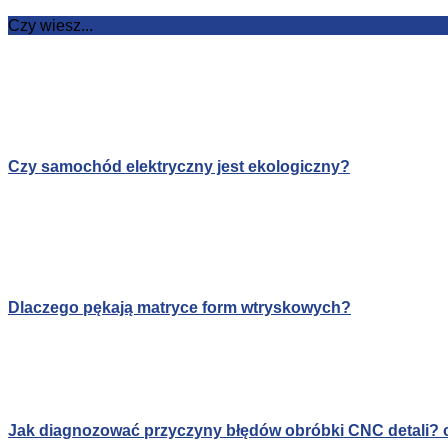
Czy wiesz...
Czy samochód elektryczny jest ekologiczny?
Dlaczego pękają matryce form wtryskowych?
Jak diagnozować przyczyny błędów obróbki CNC detali? c