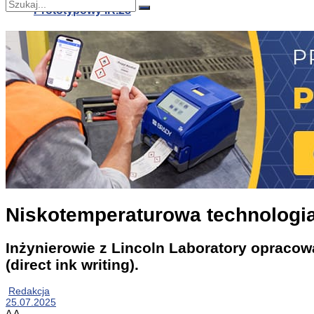
Prototypowy IR.28
Nie znaleziono
Zobacz wszystkie wyniki
Prototypowy IR.28
Zoptymalizowany materiał termoelektryczny dla od
Niskotemperaturowa technologia
Inżynierowie z Lincoln Laboratory opracow
(direct ink writing).
Redakcja
25.07.2025
A
A