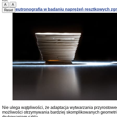
A
A
Neutronografia w badaniu naprężeń resztkowych zg
Reset
Zoptymalizowany materiał termoelektryczny dla od
Nowa technologia punktowego łączenia metali
Neutronografia w badaniu naprężeń resztkowych zg
Nie ulega wątpliwości, że adaptacja wytwarzania przyrostowe
możliwości otrzymywania bardziej skomplikowanych geometrii.
drukowaniem szkła.