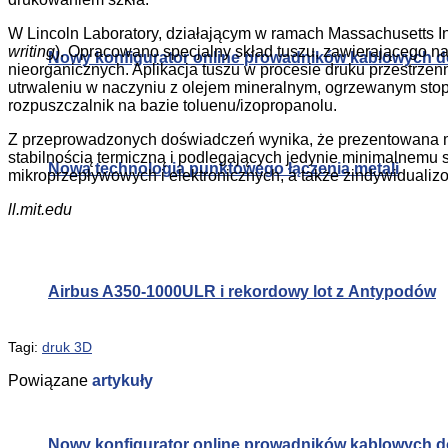
W Lincoln Laboratory, działającym w ramach Massachusetts In
writing
). Opracowano specjalny skład tuszu, zawierającego n
Nowy konfigurator online prowadników kablowych d
nieorganicznych. Aplikacja tuszu w procesie druku przestrz
utrwaleniu w naczyniu z olejem mineralnym, ogrzewanym stopn
rozpuszczalnik na bazie toluenu/izopropanolu.
Z przeprowadzonych doświadczeń wynika, że prezentowana met
stabilnością termiczną i podlegających jedynie minimalnemu 
Nowa technologia punktowego łączenia metali
mikroprzepływowych i elektronicznych, a także zindywiduali
ll.mit.edu
Share on Facebook
Share on Twitter
Share on LinkedIn
Airbus A350-1000ULR i rekordowy lot z Antypodów
Share on WhatsApp
Share on Email
Tagi:
druk 3D
Powiązane
artykuły
Nowy konfigurator online prowadników kablowych d