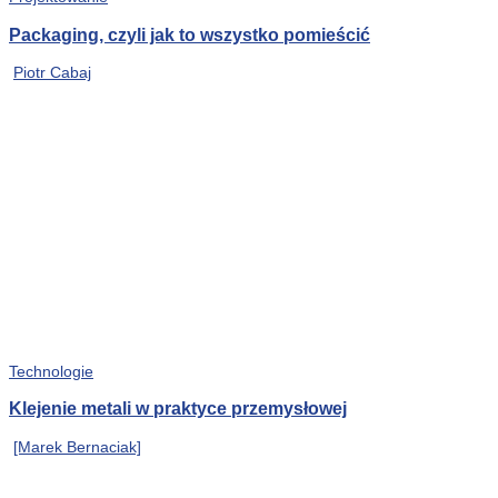
Packaging, czyli jak to wszystko pomieścić
Piotr Cabaj
Technologie
Klejenie metali w praktyce przemysłowej
[Marek Bernaciak]