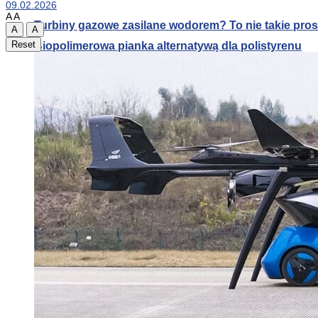
09.02.2026
A
A
Turbiny gazowe zasilane wodorem? To nie takie pros
A
A
Reset
Biopolimerowa pianka alternatywą dla polistyrenu
Alternatywa dla klimatyzacji: druk 3D systemów pa
Turbiny gazowe zasilane wodorem? To nie takie pros