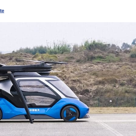
te
sywnego chłodzenia
te