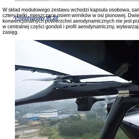
W skład modułowego zestawu wchodzi kapsuła osobowa, samo
cztery belki, mieszczące osiem wirników w osi pionowej. Dw
Prototypowy IR.28
konwencjonalnych powierzchni aerodynamicznych nie jest przy
w centralnej części gondoli i profil aerodynamiczny, wytwarza
zasięg.
Alternatywa dla klimatyzacji: druk 3D systemów pa
Zoptymalizowany materiał termoelektryczny dla od
Prototypowy IR.28