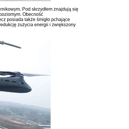
nikowym. Pod skrzydłem znajdują się
m poziomym. Obecność
ecz posiada także śmigło pchające
redukcję zużycia energii i zwiększony