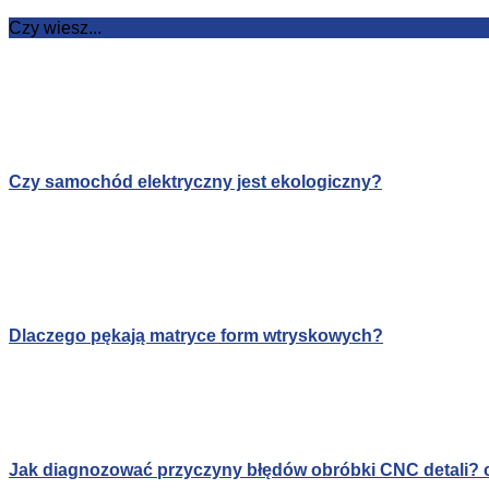
Czy wiesz...
Czy samochód elektryczny jest ekologiczny?
Dlaczego pękają matryce form wtryskowych?
Jak diagnozować przyczyny błędów obróbki CNC detali? c