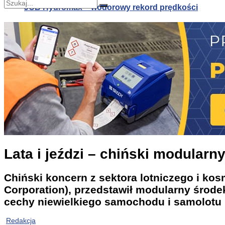
JCB Hydromax – wodorowy rekord prędkości
Nie znaleziono
Zobacz wszystkie wyniki
JCB Hydromax – wodorowy rekord prędkości
Biopolimerowa pianka alternatywą dla polistyrenu
Lata i jeździ – chiński modularn
Chiński koncern z sektora lotniczego i k
Corporation), przedstawił modularny środe
cechy niewielkiego samochodu i samolotu 
Redakcja