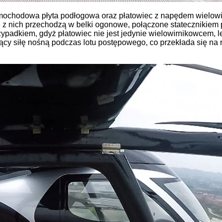
chodowa płyta podłogowa oraz płatowiec z napędem wielowir
ie z nich przechodzą w belki ogonowe, połączone statecznikie
padkiem, gdyż płatowiec nie jest jedynie wielowirnikowcem, l
jący siłę nośną podczas lotu postępowego, co przekłada się na 
sywnego chłodzenia
zysku ciepła odpadowego