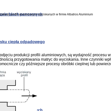
rzein blach pancernych
zykłady profili aluminiowych wyciskanych w firmie Albatros Aluminium
zysku ciepła odpadowego
jęciu produkcji profili aluminiowych, są wydajność procesu w
adnością przygotowania matryc do wyciskania. Inne czynniki wpł
omocnicze czy późniejsze procesy obróbki cieplnej lub powier
rzein blach pancernych