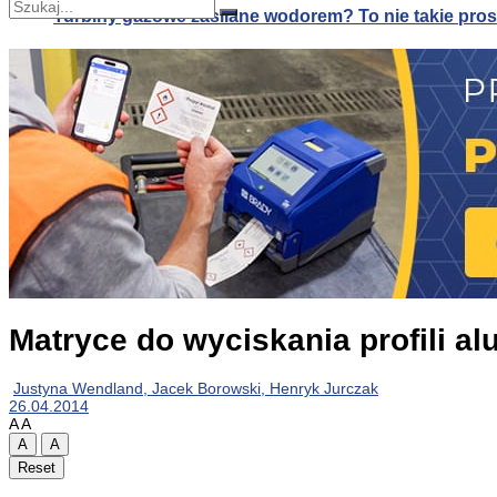
Turbiny gazowe zasilane wodorem? To nie takie pros
Nie znaleziono
Zobacz wszystkie wyniki
Turbiny gazowe zasilane wodorem? To nie takie pros
Alternatywa dla klimatyzacji: druk 3D systemów pa
Matryce do wyciskania profili a
Justyna Wendland, Jacek Borowski, Henryk Jurczak
26.04.2014
A
A
A
A
Reset