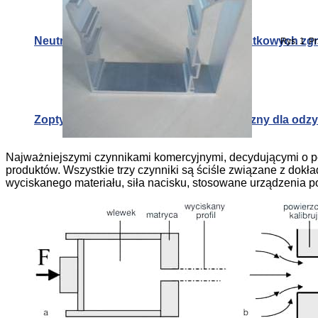
Neutronografia w badaniu naprężeń resztkowych zg
Rys. 1 Pr
Zoptymalizowany materiał termoelektryczny dla od
Najważniejszymi czynnikami komercyjnymi, decydującymi o pod
produktów. Wszystkie trzy czynniki są ściśle związane z dokł
wyciskanego materiału, siła nacisku, stosowane urządzenia p
Nowa technologia punktowego łączenia metali
Neutronografia w badaniu naprężeń resztkowych zg