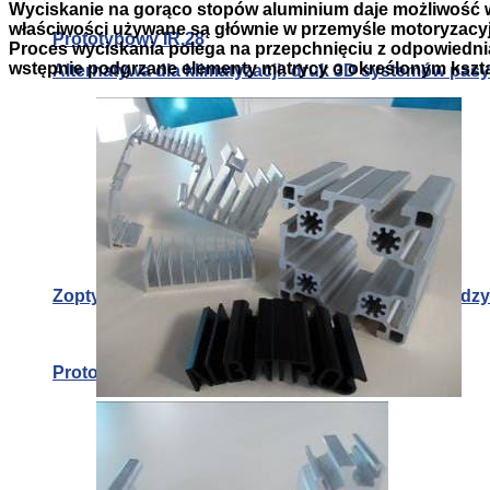
Wyciskanie na gorąco stopów aluminium daje możliwość wyt
właściwości używane są głównie w przemyśle motoryzacyj
Prototypowy IR.28
Proces wyciskania polega na przepchnięciu z odpowiednią 
wstępnie podgrzane elementy matrycy o określonym kształ
Alternatywa dla klimatyzacji: druk 3D systemów pa
Zoptymalizowany materiał termoelektryczny dla od
Prototypowy IR.28