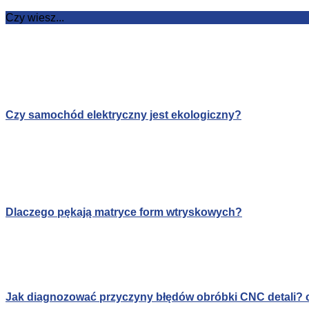
Czy wiesz...
Czy samochód elektryczny jest ekologiczny?
Dlaczego pękają matryce form wtryskowych?
Jak diagnozować przyczyny błędów obróbki CNC detali? c