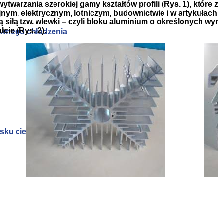
warzania szerokiej gamy kształtów profili (Rys. 1), które
nym, elektrycznym, lotniczym, budownictwie i w artykuła
siłą tzw. wlewki – czyli bloku aluminium o określonych wym
cie (Rys. 2).
sywnego chłodzenia
zysku ciepła odpadowego