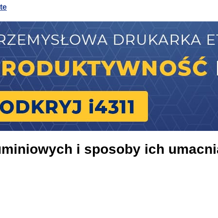
te
te
sywnego chłodzenia
luminiowych i sposoby ich umacni