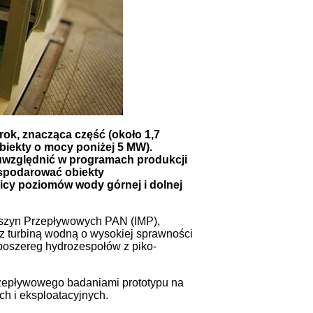
k, znacząca część (około 1,7
biekty o mocy poniżej 5 MW).
uwzględnić w programach produkcji
ospodarować obiekty
icy poziomów wody górnej i dolnej
aszyn Przepływowych PAN (IMP),
z turbiną wodną o wysokiej sprawności
yposzereg hydrozespołów z piko-
rzepływowego badaniami prototypu na
h i eksploatacyjnych.