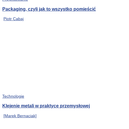
Packaging, czyli jak to wszystko pomieścić
Piotr Cabaj
Technologie
Klejenie metali w praktyce przemysłowej
[Marek Bernaciak]