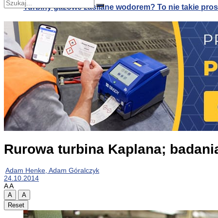
Turbiny gazowe zasilane wodorem? To nie takie pros
Nie znaleziono
Zobacz wszystkie wyniki
Turbiny gazowe zasilane wodorem? To nie takie pros
Alternatywa dla klimatyzacji: druk 3D systemów pa
Rurowa turbina Kaplana; badani
Adam Henke, Adam Góralczyk
24.10.2014
A
A
A
A
Reset