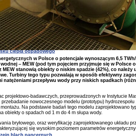
rzein blach pancernych
zysku ciepła odpadowego
getycznych w Polsce o potencjale wynoszącym 6,5 TWh/ro
i wodnej – MEW (pod tym pojęciem przyjmuje się w Polsce o
MEW stanowią obiekty o niskim spadzie (42%), co należy 
dowe. Turbiny tego typu pozwalają w sposób efektywny zag
mi natężeniami przepływu wody przy niskich spadkach (różn
prac projektowo-badawczych, przeprowadzonych w Instytucie M
z przebadanie nowoczesnego modelu (prototypu) hydrozespołu 
ego montażu. Na podstawie badań tego modelu zaprojektowano t
 na obiekty o spadach od 1 m do 4 m słupa wody.
wania bryłowego, oraz weryfikację zaprojektowanego układu p
rakteryzującej się wysokim poziomem parametrów energetycznyc
rzein blach pancernych