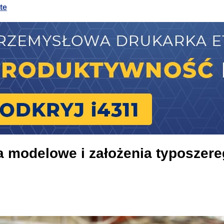
te
te
sywnego chłodzenia
a modelowe i założenia typoszer