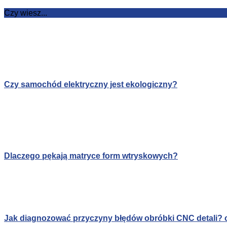
Czy wiesz...
Czy samochód elektryczny jest ekologiczny?
Dlaczego pękają matryce form wtryskowych?
Jak diagnozować przyczyny błędów obróbki CNC detali? c