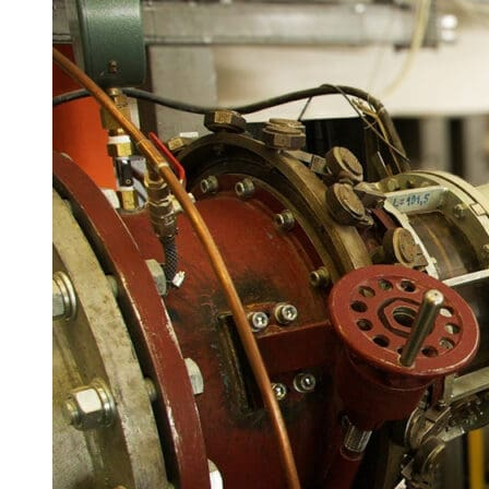
Prototypowy IR.28
Alternatywa dla klimatyzacji: druk 3D systemów pa
Zoptymalizowany materiał termoelektryczny dla od
Prototypowy IR.28