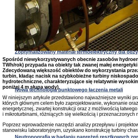
Neutronografia w badaniu naprężeń resztkowych zg
Zoptymalizowany materiał termoelektryczny dla od
Spośród niewykorzystywanych obecnie zasobów hydroener
TWh/rok) przypada na obiekty tak zwanej małej energetyk
Zdecydowaną większość obiektów do wykorzystania przez 
turbin, kładąc nacisk na szybkobieżne turbiny niskospa
hydrotechniczne, charakteryzujące się relatywnie wysoki
poniżej 4 m słupa wody).
Nowa technologia punktowego łączenia metali
W niniejszym artykule przedstawiono najważniejsze wyniki 
których głównym celem było zaprojektowanie, wykonanie ora
energetycznej, zwartej konstrukcji oraz z możliwością łatw
i mikroturbinami, różniących się wielkością i przeznaczonych
Poprzez wprowadzenie narzędzi analizy przepływu i projekto
stanowisku laboratoryjnym, uzyskano konstrukcję turbiny cha
Neutronografia w badaniu naprężeń resztkowych zg