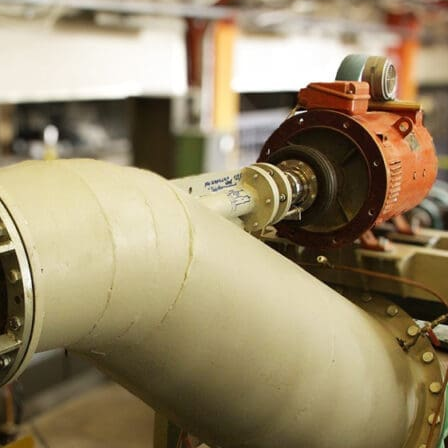
sywnego chłodzenia
zysku ciepła odpadowego