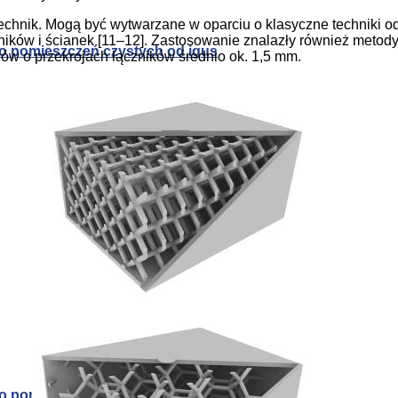
chnik. Mogą być wytwarzane w oparciu o klasyczne techniki od
ników i ścianek [11–12]. Zastosowanie znalazły również metody
o pomieszczeń czystych od igus
w o przekrojach łączników średnio ok. 1,5 mm.
o pomieszczeń czystych od igus