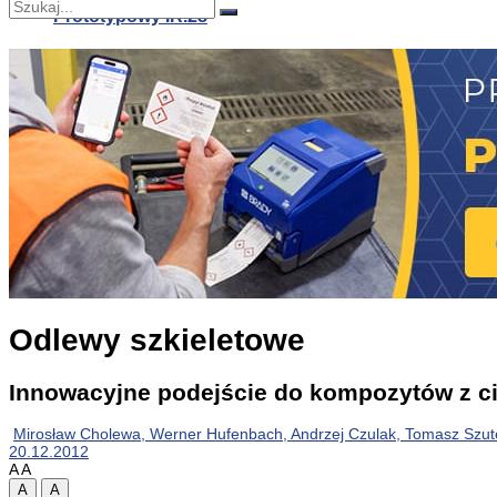
Prototypowy IR.28
Nie znaleziono
Zobacz wszystkie wyniki
Prototypowy IR.28
Zoptymalizowany materiał termoelektryczny dla od
Odlewy szkieletowe
Innowacyjne podejście do kompozytów z 
Mirosław Cholewa, Werner Hufenbach, Andrzej Czulak, Tomasz Szuter
20.12.2012
A
A
A
A