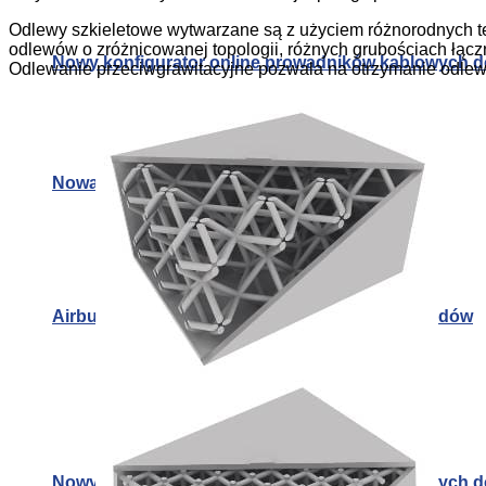
Odlewy szkieletowe wytwarzane są z użyciem różnorodnych te
odlewów o zróżnicowanej topologii, różnych grubościach łącz
Nowy konfigurator online prowadników kablowych d
Odlewanie przeciwgrawitacyjne pozwala na otrzymanie odlewó
Nowa technologia punktowego łączenia metali
Airbus A350-1000ULR i rekordowy lot z Antypodów
Nowy konfigurator online prowadników kablowych d