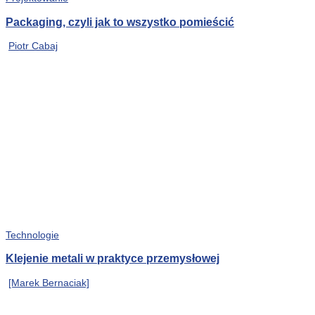
Packaging, czyli jak to wszystko pomieścić
Piotr Cabaj
Technologie
Klejenie metali w praktyce przemysłowej
[Marek Bernaciak]