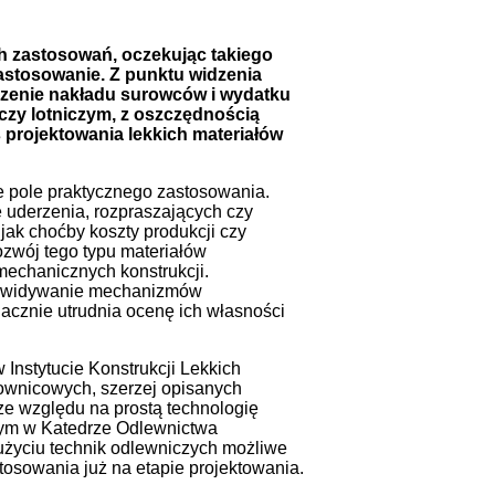
h zastosowań, oczekując takiego
astosowanie. Z punktu widzenia
ejszenie nakładu surowców i wydatku
czy lotniczym, z oszczędnością
projektowania lekkich materiałów
 pole praktycznego zastosowania.
 uderzenia, rozpraszających czy
jak choćby koszty produkcji czy
Rozwój tego typu materiałów
mechanicznych konstrukcji.
rzewidywanie mechanizmów
acznie utrudnia ocenę ich własności
Instytucie Konstrukcji Lekkich
townicowych, szerzej opisanych
ze względu na prostą technologię
nym w Katedrze Odlewnictwa
użyciu technik odlewniczych możliwe
osowania już na etapie projektowania.