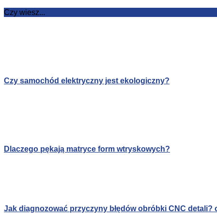
Czy wiesz...
Czy samochód elektryczny jest ekologiczny?
Dlaczego pękają matryce form wtryskowych?
Jak diagnozować przyczyny błędów obróbki CNC detali? c