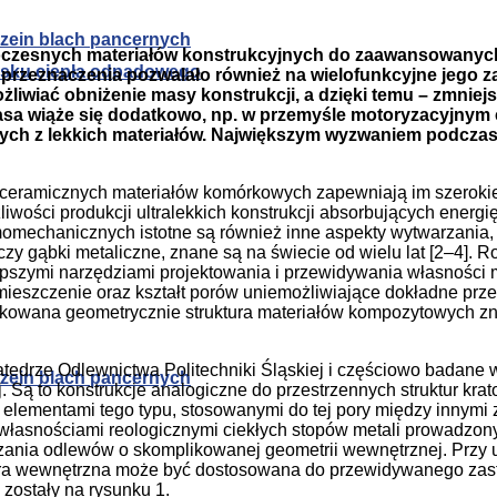
rzein blach pancernych
owoczesnych materiałów konstrukcyjnych do zaawansowanyc
zysku ciepła odpadowego
rzeznaczenia pozwalało również na wielofunkcyjne jego z
możliwiać obniżenie masy konstrukcji, a dzięki temu – zmni
asa wiąże się dodatkowo, np. w przemyśle motoryzacyjnym 
ych z lekkich materiałów. Największym wyzwaniem podczas 
 ceramicznych materiałów komórkowych zapewniają im szerokie
ości produkcji ultralekkich konstrukcji absorbujących energię
omechanicznych istotne są również inne aspekty wytwarzania, 
czy gąbki metaliczne, znane są na świecie od wielu lat [2–4]. 
epszymi narzędziami projektowania i przewidywania własności 
mieszczenie oraz kształt porów uniemożliwiające dokładne p
likowana geometrycznie struktura materiałów kompozytowych zn
edrze Odlewnictwa Politechniki Śląskiej i częściowo badane w 
rzein blach pancernych
 Są to konstrukcje analogiczne do przestrzennych struktur kra
elementami tego typu, stosowanymi do tej pory między innymi 
 własnościami reologicznymi ciekłych stopów metali prowadzo
rzania odlewów o skomplikowanej geometrii wewnętrznej. Przy 
tura wewnętrzna może być dostosowana do przewidywanego zast
zostały na rysunku 1.