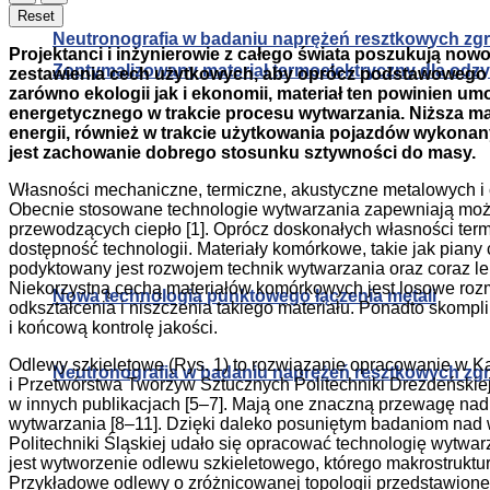
Reset
Neutronografia w badaniu naprężeń resztkowych zg
Projektanci i inżynierowie z całego świata poszukują n
Zoptymalizowany materiał termoelektryczny dla od
zestawienia cech użytkowych, aby oprócz podstawowego p
zarówno ekologii jak i ekonomii, materiał ten powinien u
energetycznego w trakcie procesu wytwarzania. Niższa m
energii, również w trakcie użytkowania pojazdów wykonan
jest zachowanie dobrego stosunku sztywności do masy.
Własności mechaniczne, termiczne, akustyczne metalowych i
Obecnie stosowane technologie wytwarzania zapewniają możliw
przewodzących ciepło [1]. Oprócz doskonałych własności term
dostępność technologii. Materiały komórkowe, takie jak piany 
podyktowany jest rozwojem technik wytwarzania oraz coraz l
Niekorzystną cechą materiałów komórkowych jest losowe roz
Nowa technologia punktowego łączenia metali
odkształcenia i niszczenia takiego materiału. Ponadto skomp
i końcową kontrolę jakości.
Odlewy szkieletowe (Rys. 1) to rozwiązanie opracowanie w Kat
Neutronografia w badaniu naprężeń resztkowych zg
i Przetwórstwa Tworzyw Sztucznych Politechniki Drezdeńskiej.
w innych publikacjach [5–7]. Mają one znaczną przewagę nad 
wytwarzania [8–11]. Dzięki daleko posuniętym badaniom nad
Politechniki Śląskiej udało się opracować technologię wytwa
jest wytworzenie odlewu szkieletowego, którego makrostruk
Przykładowe odlewy o zróżnicowanej topologii przedstawione 