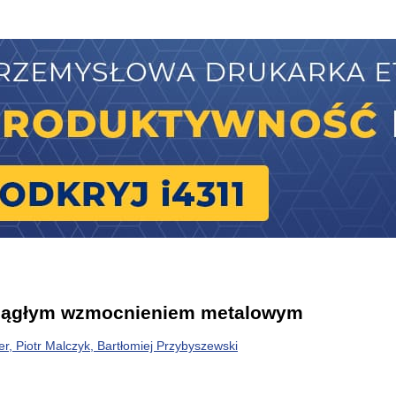
zysku ciepła odpadowego
ciągłym wzmocnieniem metalowym
, Piotr Malczyk, Bartłomiej Przybyszewski