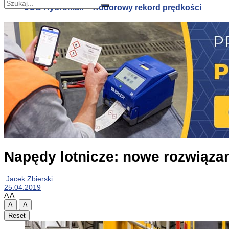
JCB Hydromax – wodorowy rekord prędkości
Nie znaleziono
Zobacz wszystkie wyniki
JCB Hydromax – wodorowy rekord prędkości
Biopolimerowa pianka alternatywą dla polistyrenu
Napędy lotnicze: nowe rozwiązan
Jacek Zbierski
25.04.2019
A
A
A
A
Reset