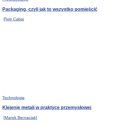
Packaging, czyli jak to wszystko pomieścić
Piotr Cabaj
Technologie
Klejenie metali w praktyce przemysłowej
[Marek Bernaciak]