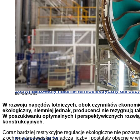
Prototypowy IR.28
Alternatywa dla klimatyzacji: druk 3D systemów pa
Zoptymalizowany materiał termoelektryczny dla od
fot. Rolls-Royce
W rozwoju napędów lotniczych, obok czynników ekonomiczn
ekologiczny, niemniej jednak, producenci nie rezygnują ta
W poszukiwaniu optymalnych i perspektywicznych rozwiąza
konstrukcyjnych.
Coraz bardziej restrykcyjne regulacje ekologiczne nie pozost
z ochroną środowiska świadczą liczby i postulaty obecne w wi
Prototypowy IR.28