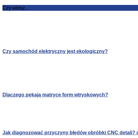
Czy wiesz...
Czy samochód elektryczny jest ekologiczny?
Dlaczego pękają matryce form wtryskowych?
Jak diagnozować przyczyny błędów obróbki CNC detali? c