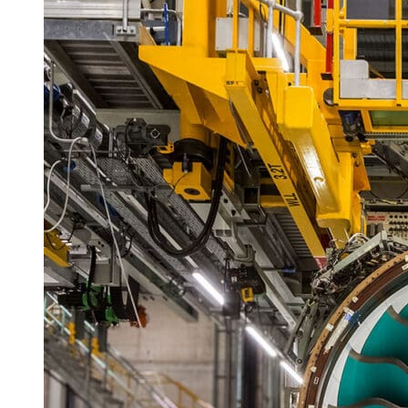
Turbiny gazowe zasilane wodorem? To nie takie pros
Biopolimerowa pianka alternatywą dla polistyrenu
Alternatywa dla klimatyzacji: druk 3D systemów pa
Turbiny gazowe zasilane wodorem? To nie takie pros