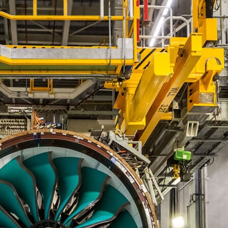
te
sywnego chłodzenia
te